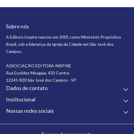
Sobre nós
A Editora Inspire nasceu em 2001 como Ministério Propósitos
Brasil, sob a liderança da Igreja da Cidade em São José dos
Campos.
ASSOCIAÇÃO EDITORA INSPIRE
Rua Euclides Miragaia, 433 Centro
12245-820 São José dos Campos - SP
Dados de contato
Institucional
1238784353
contato@editorainspire.com.br
Contato
Nossas redes sociais
Horário de atendimento
Quem Somos
Seg - Sex das 08h às 18h
Home
Fale conosco
Política de Privacidade