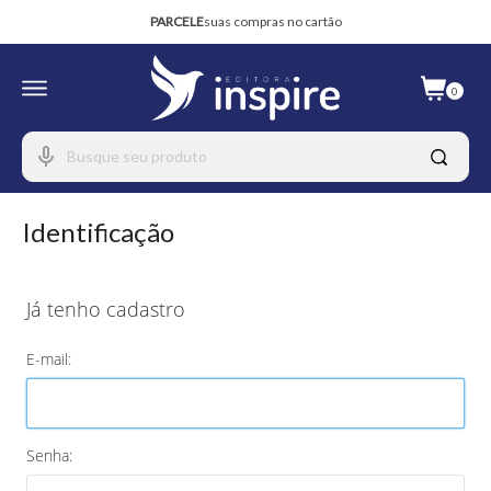
PARCELE
suas compras no cartão
OS MELHORES LIVROS
você encontra aqui
0
SEGURANÇA
total em suas compras
Identificação
Já tenho cadastro
E-mail:
Senha: